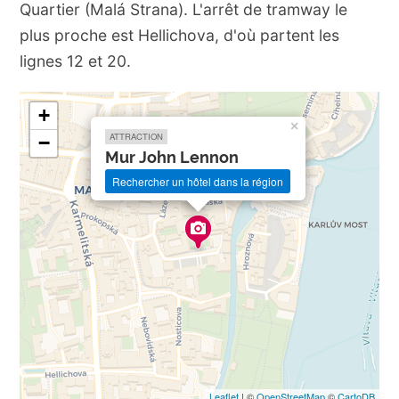
Quartier (Malá Strana). L'arrêt de tramway le
plus proche est Hellichova, d'où partent les
lignes 12 et 20.
+
×
ATTRACTION
−
Mur John Lennon
Rechercher un hôtel dans la région
Leaflet
| ©
OpenStreetMap
©
CartoDB